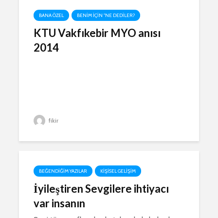
BANA ÖZEL
BENIM IÇIN "NE DEDILER?
KTU Vakfıkebir MYO anısı
2014
fikir
BEĞENDIĞIM YAZILAR
KIŞISEL GELIŞIM
İyileştiren Sevgilere ihtiyacı
var insanın