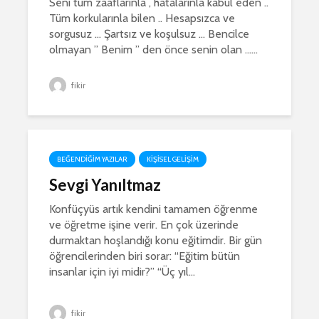
Seni tüm zaaflarınla , hatalarınla kabul eden ..
Tüm korkularınla bilen .. Hesapsızca ve
sorgusuz … Şartsız ve koşulsuz … Bencilce
olmayan ” Benim ” den önce senin olan …...
fikir
BEĞENDIĞIM YAZILAR
KIŞISEL GELIŞIM
Sevgi Yanıltmaz
Konfüçyüs artık kendini tamamen öğrenme
ve öğretme işine verir. En çok üzerinde
durmaktan hoşlandığı konu eğitimdir. Bir gün
öğrencilerinden biri sorar: “Eğitim bütün
insanlar için iyi midir?” “Üç yıl...
fikir