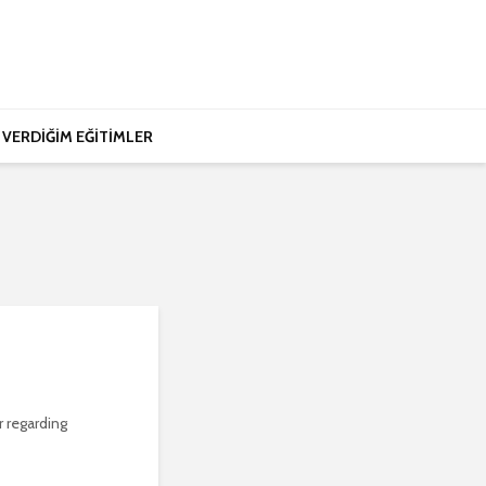
VERDİĞİM EĞİTİMLER
r regarding