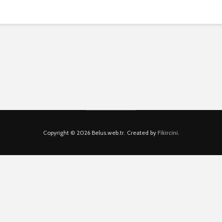
Copyright © 2026 Belus.web.tr. Created by
Fikircini
.