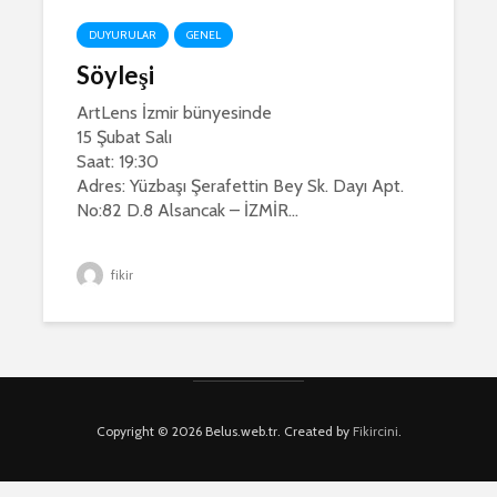
DUYURULAR
GENEL
Söyleşi
ArtLens İzmir bünyesinde
15 Şubat Salı
Saat: 19:30
Adres: Yüzbaşı Şerafettin Bey Sk. Dayı Apt.
No:82 D.8 Alsancak – İZMİR...
fikir
Copyright © 2026 Belus.web.tr. Created by
Fikircini
.