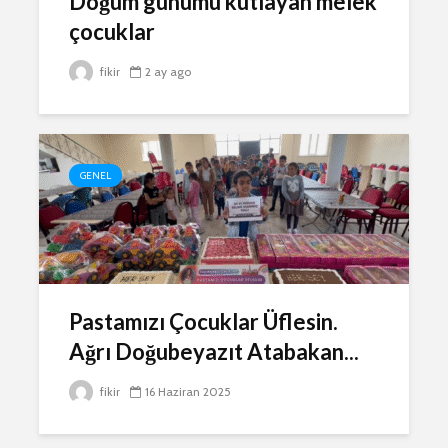
Doğum günümü kutlayan melek
çocuklar
fikir
2 ay ago
GENEL
Pastamızı Çocuklar Üflesin.
Ağrı Doğubeyazıt Atabakan...
fikir
16 Haziran 2025