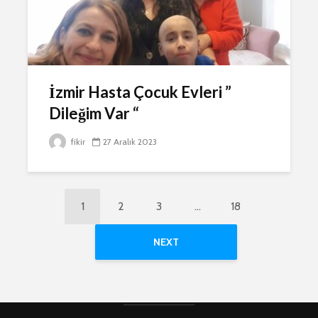
İzmir Hasta Çocuk Evleri ”
Dileğim Var “
fikir
27 Aralık 2023
1
2
3
…
18
NEXT