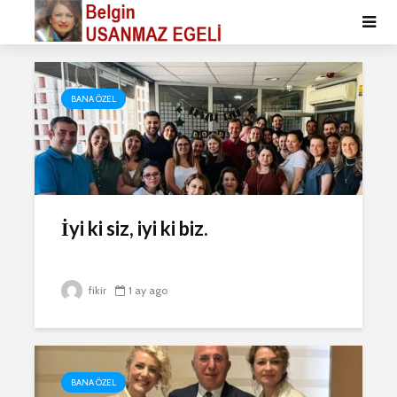
BANA ÖZEL
İyi ki siz, iyi ki biz.
fikir
1 ay ago
BANA ÖZEL