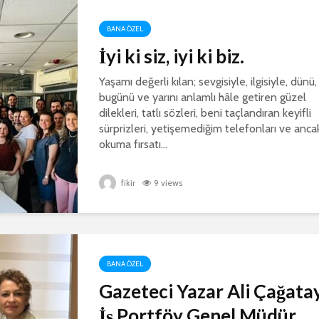
BANA ÖZEL
İyi ki siz, iyi ki biz.
Yaşamı değerli kılan; sevgisiyle, ilgisiyle, dünü,
bugünü ve yarını anlamlı hâle getiren güzel
dilekleri, tatlı sözleri, beni taçlandıran keyifli
sürprizleri, yetişemediğim telefonları ve anca
okuma fırsatı...
fikir
9 views
BANA ÖZEL
Gazeteci Yazar Ali Çağatay
İş Portföy Genel Müdür