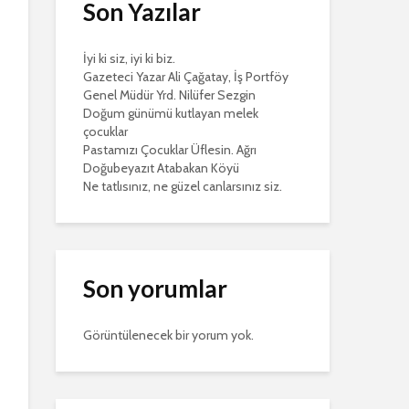
Son Yazılar
İyi ki siz, iyi ki biz.
Gazeteci Yazar Ali Çağatay, İş Portföy
Genel Müdür Yrd. Nilüfer Sezgin
Doğum günümü kutlayan melek
çocuklar
Pastamızı Çocuklar Üflesin. Ağrı
Doğubeyazıt Atabakan Köyü
Ne tatlısınız, ne güzel canlarsınız siz.
Son yorumlar
Görüntülenecek bir yorum yok.