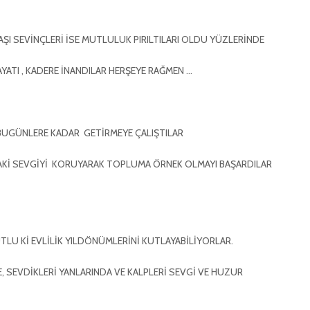
ŞI SEVİNÇLERİ İSE MUTLULUK PIRILTILARI OLDU YÜZLERİNDE
YATI , KADERE İNANDILAR HERŞEYE RAĞMEN …
BUGÜNLERE KADAR GETİRMEYE ÇALIŞTILAR
AKİ SEVGİYİ KORUYARAK TOPLUMA ÖRNEK OLMAYI BAŞARDILAR
LU Kİ EVLİLİK YILDÖNÜMLERİNİ KUTLAYABİLİYORLAR.
, SEVDİKLERİ YANLARINDA VE KALPLERİ SEVGİ VE HUZUR