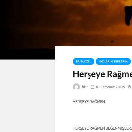
BANA ÖZEL
YAZILARIM ŞIIRLERIM
Herşeye Rağm
fikir
30 Temmuz 2005
HERŞEYE RAĞMEN
HERŞEYE RAĞMEN BEĞENMİŞLERDİ