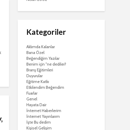
Kategoriler
Aklımda Kalanlar
k
Bana Özel
Beğendiğim Yazılar
Benim için "ne dediler?
Branş Eğitimleri
Duyurular
Eğitime Katkı
Etkilendim Beğendim
Fuarlar
Genel
Hayata Dair
İnternet Haberlerim
İnternet Yayınlarım
,
İşte Bu dedim
Kişisel Gelişim