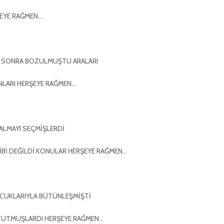
EYE RAĞMEN….
RE SONRA BOZULMUŞTU ARALARI
ONLARI HERŞEYE RAĞMEN…
ALMAYI SEÇMİŞLERDİ
İBİ DEĞİLDİ KONULAR HERŞEYE RAĞMEN…
OCUKLARIYLA BÜTÜNLEŞMİŞTİ
 TUTMUŞLARDI HERŞEYE RAĞMEN…