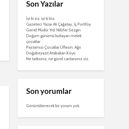
Son Yazılar
İyi ki siz, iyi ki biz.
Gazeteci Yazar Ali Çağatay, İş Portföy
Genel Müdür Yrd. Nilüfer Sezgin
Doğum günümü kutlayan melek
çocuklar
Pastamızı Çocuklar Üflesin. Ağrı
Doğubeyazıt Atabakan Köyü
Ne tatlısınız, ne güzel canlarsınız siz.
Son yorumlar
Görüntülenecek bir yorum yok.