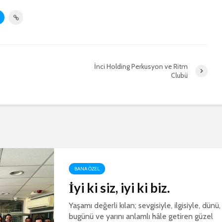
İnci Holding Perkusyon ve Ritm
Clubü
BANA ÖZEL
İyi ki siz, iyi ki biz.
Yaşamı değerli kılan; sevgisiyle, ilgisiyle, dünü,
bugünü ve yarını anlamlı hâle getiren güzel