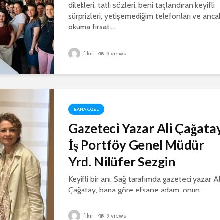
dilekleri, tatlı sözleri, beni taçlandıran keyifli
sürprizleri, yetişemediğim telefonları ve anca
okuma fırsatı...
fikir
9 views
BANA ÖZEL
Gazeteci Yazar Ali Çağatay
İş Portföy Genel Müdür
Yrd. Nilüfer Sezgin
Keyifli bir anı. Sağ tarafımda gazeteci yazar Al
Çağatay, bana göre efsane adam, onun...
fikir
9 views