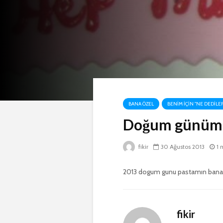
BANA ÖZEL
BENIM IÇIN "NE DEDILE
Doğum günüme
fikir
30 Ağustos 2013
1 
2013 dogum gunu pastamın bana a
fikir