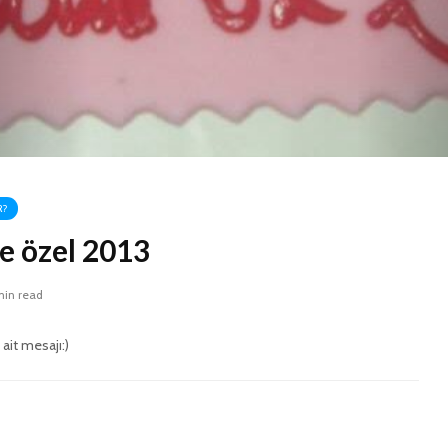
R?
 özel 2013
min read
it mesajı:)