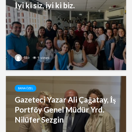
İyi ki siz, iyi ki biz.
fikir
9 views
BANA ÖZEL
Gazeteci Yazar Ali Çağatay, İş
Portföy Genel Müdür Yrd.
Nilüfer Sezgin