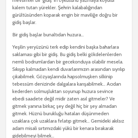
mevsimler bir ‘gidiş’ in öyküsünü yazmaya koyulur
kalem tutan yürekler. Şehrin kalabalığından
gürültüsünden koparak engin bir maviliğe doğru bir
gidiş başlar.
Bir gidiş başlar bunaltıdan huzura…
Yeşilin yeryüzünü terk edip kendini başka baharlara
saklaması gibi bir gidiş. Bu gidiş belki gökdelenlerden
nemli bodrumlardan bir gecekonduya olabilir mesela.
Sıkışıp kalmadan kendi duvarlarımızın arasından sıyrılıp
çıkabilmek. Gözyaşlarında hapsolmuşken silkinip
tebessüm denizinde dalgalara karışabilmek… Acıdan
kederden solmuşluktan soyunup huzura sevince
ebedi saadete değil midir zaten asıl gitmeler? Ve
gitmek yanına birkaç şey değil hiç bir şey almadan
gitmek. Hüznü burukluğu hataları düşünmeden
uzaklara çok uzaklara fırlatıp gitmek… Gemideki akılsız
adam misali sırtımızdaki yükü bir kenara bırakarak
gidebilmeyi bilmek…