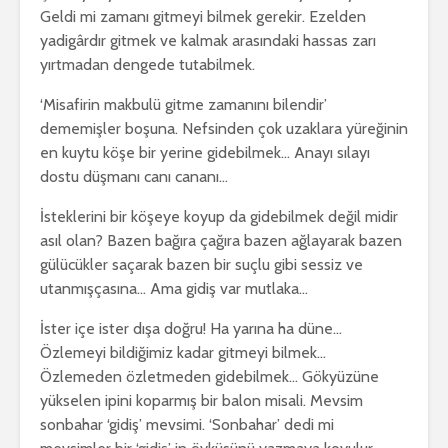
Geldi mi zamanı gitmeyi bilmek gerekir. Ezelden
yadigârdır gitmek ve kalmak arasındaki hassas zarı
yırtmadan dengede tutabilmek.
‘Misafirin makbulü gitme zamanını bilendir’
dememişler boşuna. Nefsinden çok uzaklara yüreğinin
en kuytu köşe bir yerine gidebilmek… Anayı sılayı
dostu düşmanı canı cananı…
İsteklerini bir köşeye koyup da gidebilmek değil midir
asıl olan? Bazen bağıra çağıra bazen ağlayarak bazen
gülücükler saçarak bazen bir suçlu gibi sessiz ve
utanmışçasına… Ama gidiş var mutlaka…
İster içe ister dışa doğru! Ha yarına ha düne…
Özlemeyi bildiğimiz kadar gitmeyi bilmek…
Özlemeden özletmeden gidebilmek… Gökyüzüne
yükselen ipini koparmış bir balon misali. Mevsim
sonbahar ‘gidiş’ mevsimi. ‘Sonbahar’ dedi mi