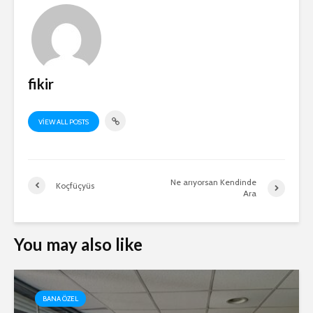
fikir
VIEW ALL POSTS
Ne arıyorsan Kendinde
Koçfüçyüs
Ara
You may also like
BANA ÖZEL