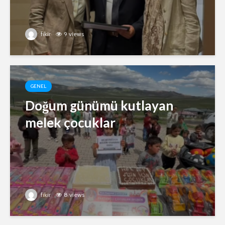
fikir
9 views
GENEL
Doğum günümü kutlayan
melek çocuklar
fikir
8 views