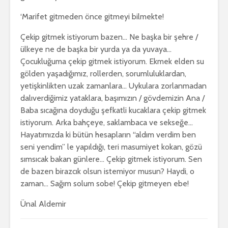
‘Marifet gitmeden önce gitmeyi bilmekte!
Çekip gitmek istiyorum bazen… Ne başka bir şehre /
ülkeye ne de başka bir yurda ya da yuvaya…
Çocukluğuma çekip gitmek istiyorum. Ekmek elden su
gölden yaşadığımız, rollerden, sorumluluklardan,
yetişkinlikten uzak zamanlara… Uykulara zorlanmadan
dalıverdiğimiz yataklara, başımızın / gövdemizin Ana /
Baba sıcağına doyduğu şefkatli kucaklara çekip gitmek
istiyorum. Arka bahçeye, saklambaca ve sekseğe…
Hayatımızda ki bütün hesapların “aldım verdim ben
seni yendim” le yapıldığı, teri masumiyet kokan, gözü
sımsıcak bakan günlere… Çekip gitmek istiyorum. Sen
de bazen birazcık olsun istemiyor musun? Haydi, o
zaman… Sağım solum sobe! Çekip gitmeyen ebe!
Ünal Aldemir