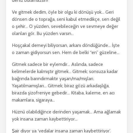
deniz bulamazsın!
Ve gitmek dedim, öyle bir olgu ki dönüşü yok… Geri
dönsen de o toprağa, seni kabul etmedikçe, sen değil
o şehir… O yüzden, sevebileceğin ve sevmeye değer
olanları gör. Bu yüzden varsın…
Hoşçakal demeyi biliyorsan, arkanı döndüğünde… İşte
o zaman gidiyorsun sen. Hem de belki “en” güzeline…
Gitmek sadece bir eylemdir… Aslında, sadece
kelimelerde kalmıştır gitmek… Gitmek; sonsuza kadar
bağrında barındırmaktır yaşan/ma/mışları.
Yaşatılmamışları… Gitmek; biraz gözü arkadaşlığa,
birazda şizofreniye gebedir… Kitaba, kaleme, en acı
makamlara, sigaraya…
Hüznü olabildiğince derinden yaşamak… Ama ağlamak
yok insana zaman kaybettiriyor…
Şair diyor ya ‘vedalar insana zaman kaybettiriyor’.