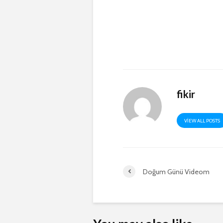
fikir
VIEW ALL POSTS
Doğum Günü Videom