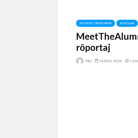
İNTERNET YAYINLARIM
VIDEOLAR
MeetTheAlumni
röportaj
fikir
14 Ekim 2020
1 mi