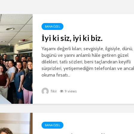
BANA ÖZEL
İyi ki siz, iyi ki biz.
Yaşamı değerli kılan; sevgisiyle, ilgisiyle, dünü,
bugünü ve yarını anlamlı hâle getiren güzel
dilekleri, tatlı sözleri, beni taçlandıran keyifli
sürprizleri, yetişemediğim telefonları ve anca
okuma fırsatı...
fikir
9 views
BANA ÖZEL