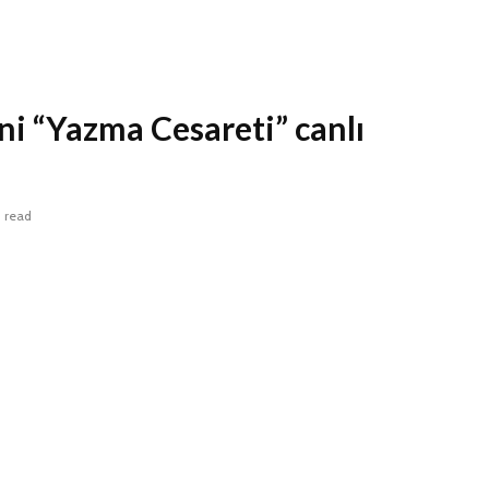
 “Yazma Cesareti” canlı
n read