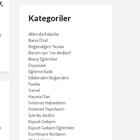
,
Kategoriler
Aklımda Kalanlar
i
Bana Özel
Beğendiğim Yazılar
Benim için "ne dediler?
Branş Eğitimleri
Duyurular
Eğitime Katkı
Etkilendim Beğendim
Fuarlar
Genel
Hayata Dair
İnternet Haberlerim
İnternet Yayınlarım
İşte Bu dedim
Kişisel Gelişim
k
Kişisel Gelişim Eğitimleri
Konferans Notlarım