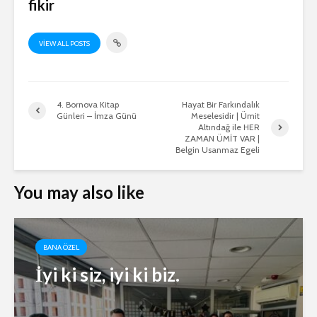
fikir
VIEW ALL POSTS
4. Bornova Kitap
Hayat Bir Farkındalık
Günleri – İmza Günü
Meselesidir | Ümit
Altındağ ile HER
ZAMAN ÜMİT VAR |
Belgin Usanmaz Egeli
You may also like
BANA ÖZEL
İyi ki siz, iyi ki biz.