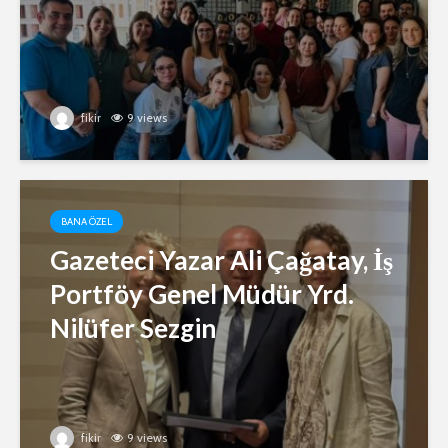
fikir
9 views
BANA ÖZEL
Gazeteci Yazar Ali Çağatay, İş
Portföy Genel Müdür Yrd.
Nilüfer Sezgin
fikir
9 views